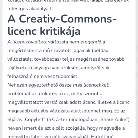
kutatók kutatási eredményeinek web-alapú cseréjének
feleslges akadályait.
A Creativ-Commons-
licenc kritikája
A licenc rövidített változata nem elegendő a
megértéshez:
a mű szavatolt jogainak (például
változtatás, továbbadás) teljes megértéséhez további
tájékoztató anyagra van szükség, amelyről sok
felhasználó nem vesz tudomást.
Nehezen egyeztethető össze más licencekkel:
problémát az a kikötés okoz, mely szerint a
megváltoztatott verzió csak adott licenc, illetve a licenc
magasabb aktuális változata alatt jelenhet meg. Ez az
eljárás „Copyleft” (a CC-terminológiában „Share Alike”)
néven ismert és azt a célt szolgálja, hogy megvédje a
megváltoztatott verziók szabadságát. Ha két mű