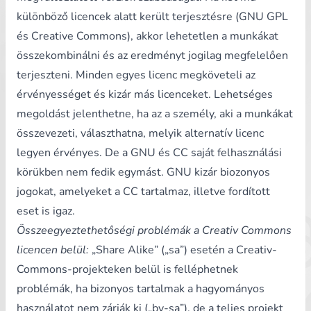
különböző licencek alatt került terjesztésre (GNU GPL
és Creative Commons), akkor lehetetlen a munkákat
összekombinálni és az eredményt jogilag megfelelően
terjeszteni. Minden egyes licenc megköveteli az
érvényességet és kizár más licenceket. Lehetséges
megoldást jelenthetne, ha az a személy, aki a munkákat
összevezeti, választhatna, melyik alternatív licenc
legyen érvényes. De a GNU és CC saját felhasználási
körükben nem fedik egymást. GNU kizár biozonyos
jogokat, amelyeket a CC tartalmaz, illetve fordított
eset is igaz.
Összeegyeztethetőségi problémák a Creativ Commons
licencen belül:
„Share Alike” („sa”) esetén a Creativ-
Commons-projekteken belül is felléphetnek
problémák, ha bizonyos tartalmak a hagyományos
használatot nem zárják ki („by-sa”), de a teljes projekt