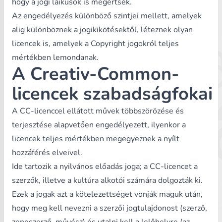
hogy a jogi laikusok is megértsék.
Az engedélyezés különböző szintjei mellett, amelyek
alig különböznek a jogikikötésektől, léteznek olyan
licencek is, amelyek a Copyright jogokról teljes
mértékben lemondanak.
A Creativ-Common-
licencek szabadságfokai
A CC-licenccel ellátott művek többszörözése és
terjesztése alapvetően engedélyezett, ilyenkor a
licencek teljes mértékben megegyeznek a nyílt
hozzáférés elveivel.
Ide tartozik a nyilvános előadás joga; a CC-licencet a
szerzők, illetve a kultúra alkotói számára dolgozták ki.
Ezek a jogak azt a kötelezettséget vonják maguk után,
hogy meg kell nevezni a szerzői jogtulajdonost (szerző,