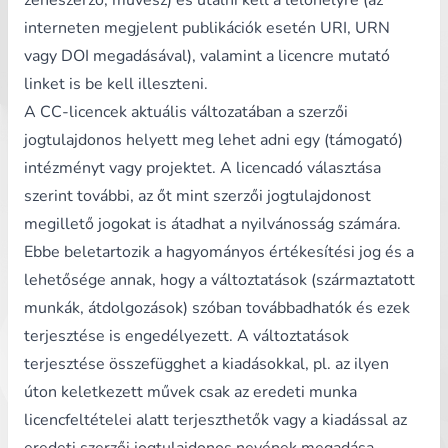
zeneszerző, művész) és utalni kell a lelőhelyre (az
interneten megjelent publikációk esetén URI, URN
vagy DOI megadásával), valamint a licencre mutató
linket is be kell illeszteni.
A CC-licencek aktuális változatában a szerzői
jogtulajdonos helyett meg lehet adni egy (támogató)
intézményt vagy projektet. A licencadó választása
szerint további, az őt mint szerzői jogtulajdonost
megillető jogokat is átadhat a nyilvánosság számára.
Ebbe beletartozik a hagyományos értékesítési jog és a
lehetősége annak, hogy a változtatások (származtatott
munkák, átdolgozások) szóban továbbadhatók és ezek
terjesztése is engedélyezett. A változtatások
terjesztése összefügghet a kiadásokkal, pl. az ilyen
úton keletkezett művek csak az eredeti munka
licencfeltételei alatt terjeszthetők vagy a kiadással az