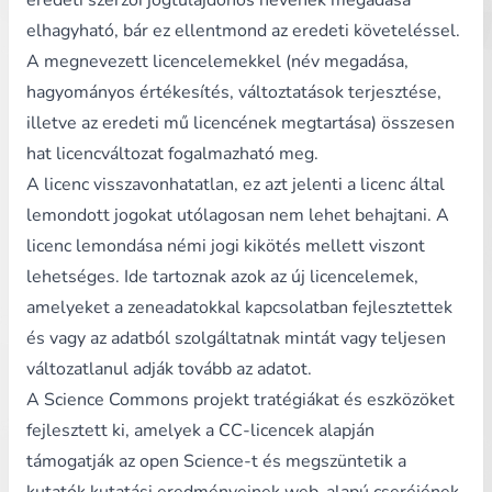
eredeti szerzői jogtulajdonos nevének megadása
elhagyható, bár ez ellentmond az eredeti követeléssel.
A megnevezett licencelemekkel (név megadása,
hagyományos értékesítés, változtatások terjesztése,
illetve az eredeti mű licencének megtartása) összesen
hat licencváltozat fogalmazható meg.
A licenc visszavonhatatlan, ez azt jelenti a licenc által
lemondott jogokat utólagosan nem lehet behajtani. A
licenc lemondása némi jogi kikötés mellett viszont
lehetséges. Ide tartoznak azok az új licencelemek,
amelyeket a zeneadatokkal kapcsolatban fejlesztettek
és vagy az adatból szolgáltatnak mintát vagy teljesen
változatlanul adják tovább az adatot.
A
Science Commons
projekt tratégiákat és eszközöket
fejlesztett ki, amelyek a CC-licencek alapján
támogatják az open Science-t és megszüntetik a