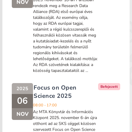
NOV
rendezik meg a Research Data
Alliance (RDA) első európai éves
találkozóját. Az esemény célja,
hogy az RDA európai tagjai,
valamint a régió kulcsszereplői és
felhasználói közösen vitassák meg
a kutatásiadat-kezelés és a nyílt
tudomány területén felmerülő
regionális kihívásokat és
lehetőségeket. A találkozó mottója:
Az RDA szövetének kialakítása: a
közösség tapasztalataitól az ...
Focus on Open
Befejezett
2025
Science 2025
06
08:00 - 17:00
Az MTA Könyvtár és Információs
NOV
Központ 2025. november 6-án újra
otthont ad az SKS céggel közösen
szervezett Focus on Open Science