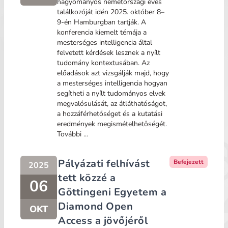
hagyományos németországi éves
találkozóját idén 2025. október 8–
9-én Hamburgban tartják. A
konferencia kiemelt témája a
mesterséges intelligencia által
felvetett kérdések lesznek a nyílt
tudomány kontextusában. Az
előadások azt vizsgálják majd, hogy
a mesterséges intelligencia hogyan
segítheti a nyílt tudományos elvek
megvalósulását, az átláthatóságot,
a hozzáférhetőséget és a kutatási
eredmények megismételhetőségét.
További ...
Pályázati felhívást
Befejezett
2025
tett közzé a
06
Göttingeni Egyetem a
Diamond Open
OKT
Access a jövőjéről