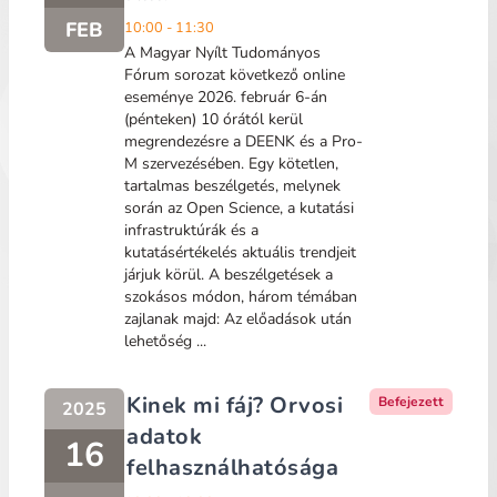
FEB
10:00 - 11:30
A Magyar Nyílt Tudományos
Fórum sorozat következő online
eseménye 2026. február 6-án
(pénteken) 10 órától kerül
megrendezésre a DEENK és a Pro-
M szervezésében. Egy kötetlen,
tartalmas beszélgetés, melynek
során az Open Science, a kutatási
infrastruktúrák és a
kutatásértékelés aktuális trendjeit
járjuk körül. A beszélgetések a
szokásos módon, három témában
zajlanak majd: Az előadások után
lehetőség ...
Kinek mi fáj? Orvosi
Befejezett
2025
adatok
16
felhasználhatósága