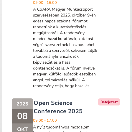
09:00 - 16:00
A CoARA Magyar Munkacsoport
szervezésében 2025. október 9-én
egész napos szakmai fórumot
rendezünk a kutatásértékelés
megújításáról. A rendezvény
minden hazai kutatónak, kutatást
végző szervezetnek hasznos lehet,
továbbá a szervezők szívesen látják
a tudományfinanszírozók
képviselőit és a hazai
döntéshozókat is. A fórum nyelve
magyar, külföldi előadók esetében
angol, tolmácsolás nélkül. A
rendezvény célja, hogy hazai és ...
Open Science
Befejezett
2025
Conference 2025
08
09:00 - 17:00
A nyílt tudományos mozgalom
OKT