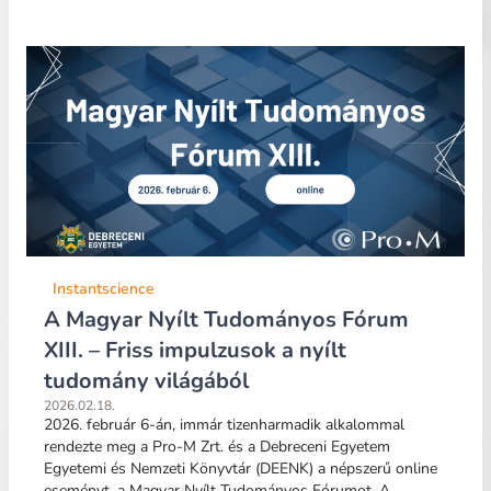
Instantscience
A Magyar Nyílt Tudományos Fórum
XIII. – Friss impulzusok a nyílt
tudomány világából
2026.02.18.
2026. február 6-án, immár tizenharmadik alkalommal
rendezte meg a Pro-M Zrt. és a Debreceni Egyetem
Egyetemi és Nemzeti Könyvtár (DEENK) a népszerű online
eseményt, a Magyar Nyílt Tudományos Fórumot. A…