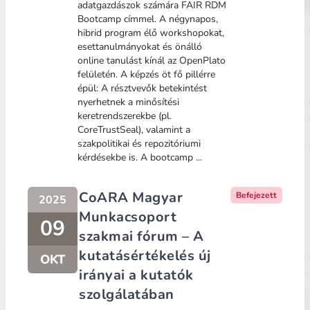
adatgazdászok számára FAIR RDM
Bootcamp címmel. A négynapos,
hibrid program élő workshopokat,
esettanulmányokat és önálló
online tanulást kínál az OpenPlato
felületén. A képzés öt fő pillérre
épül: A résztvevők betekintést
nyerhetnek a minősítési
keretrendszerekbe (pl.
CoreTrustSeal), valamint a
szakpolitikai és repozitóriumi
kérdésekbe is. A bootcamp ...
CoARA Magyar
Befejezett
2025
Munkacsoport
09
szakmai fórum – A
kutatásértékelés új
OKT
irányai a kutatók
szolgálatában