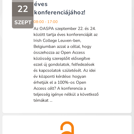
éves
22
konferenciájához!
SZEPT
08:00 - 17:00
Az OASPA szeptember 22. és 24.
között tartja éves konferenciáját az
Irish College Leuven-ben,
Belgiumban azzal a céllal, hogy
összehozza az Open Access
közösség szereplőit elősegítve
ezzel új gondolatok, felfedezések
és kapcsolatok születését. Az idei
év központi kérdése: hogyan
érhetjük el a 100%-os Open
Access célt? A konferencia a
teljesség igénye nélkül a következő
témákat ...