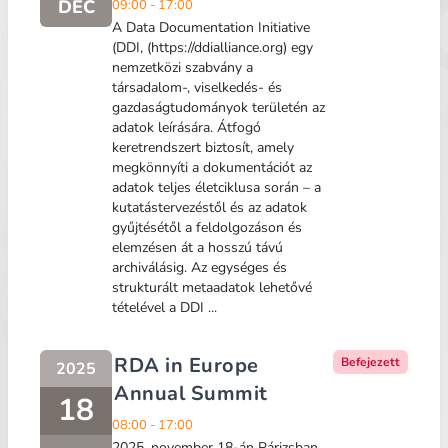
DEC
09:00 - 17:00
A Data Documentation Initiative
(DDI, (https://ddialliance.org) egy
nemzetközi szabvány a
társadalom-, viselkedés- és
gazdaságtudományok területén az
adatok leírására. Átfogó
keretrendszert biztosít, amely
megkönnyíti a dokumentációt az
adatok teljes életciklusa során – a
kutatástervezéstől és az adatok
gyűjtésétől a feldolgozáson és
elemzésen át a hosszú távú
archiválásig. Az egységes és
strukturált metaadatok lehetővé
tételével a DDI ...
RDA in Europe
Befejezett
2025
Annual Summit
18
08:00 - 17:00
2025. november 18-án Párizsban