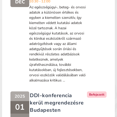
DEC
10:30 - 12:00
Az egészségügyi-, beteg- és orvosi
adatok a különösen értékes és
egyben a kiemelten szenzitív, így
kiemelten védett kutatási adatok
közé tartoznak. A hazai
egészségügyi kutatások, az orvosi
és klinikai eszközökről származó
adatrögzítések vagy az állami
adatgyűjtések során óriási és
rendkívül részletes adatbázisok
keletkeznek, amelyek
újrafelhasználása, további
kutatásokban, új fejlesztésekben,
orvosi eszközök validálásában való
alkalmazása kritikus ...
DDI-konferencia
Befejezett
2025
kerül megrendezésre
01
Budapesten