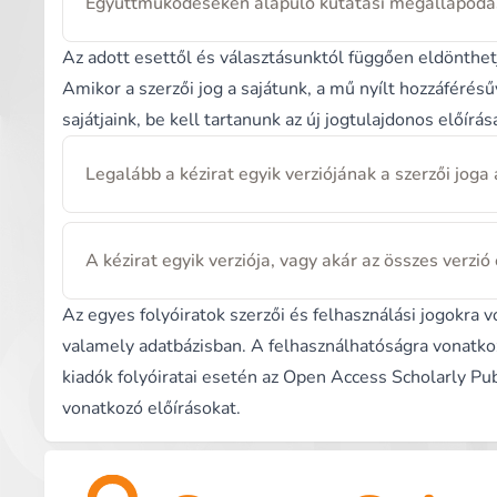
Együttműködéseken alapuló kutatási megállapodá
Az adott esettől és választásunktól függően eldönthetj
Amikor a szerzői jog a sajátunk, a mű nyílt hozzáférés
sajátjaink, be kell tartanunk az új jogtulajdonos előírá
Legalább a kézirat egyik verziójának a szerzői joga a
A kézirat egyik verziója, vagy akár az összes verzi
Az egyes folyóiratok szerzői és felhasználási jogokra 
valamely adatbázisban. A felhasználhatóságra vonatko
kiadók folyóiratai esetén az
Open Access Scholarly Pub
vonatkozó előírásokat.