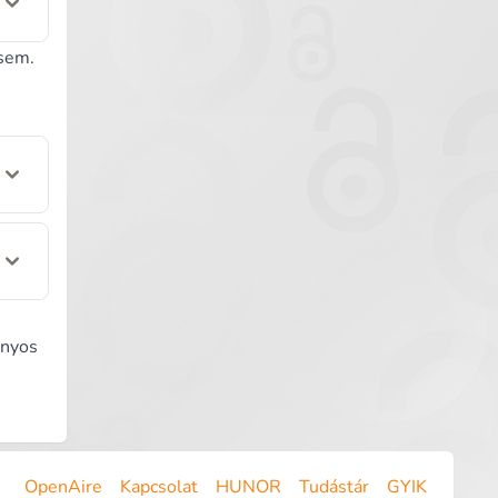
 sem.
onyos
OpenAire
Kapcsolat
HUNOR
Tudástár
GYIK