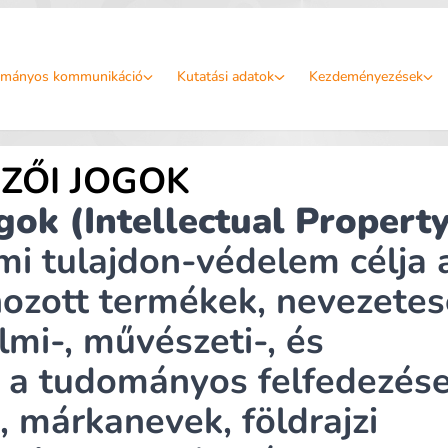
mányos kommunikáció
Kutatási adatok
Kezdeményezések
ZŐI JOGOK
gok (Intellectual Propert
emi tulajdon-védelem célja 
ehozott termékek, nevezete
lmi-, művészeti-, és
 a tudományos felfedezése
, márkanevek, földrajzi