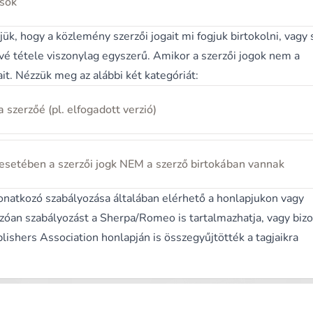
sok
ük, hogy a közlemény szerzői jogait mi fogjuk birtokolni, vagy
űvé tétele viszonylag egyszerű. Amikor a szerzői jogok nem a
sait. Nézzük meg az alábbi két kategóriát:
 szerzőé (pl. elfogadott verzió)
ó esetében a szerzői jogk NEM a szerző birtokában vannak
vonatkozó szabályozása általában elérhető a honlapjukon vagy
zóan szabályozást a
Sherpa/Romeo
is tartalmazhatja, vagy biz
lishers Association honlapján
is összegyűjtötték a tagjaikra