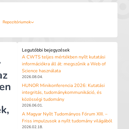
Repozitóriumok
Legutóbbi bejegyzések
A CWTS teljes mértékben nyílt kutatási
y
információkra áll át: megszűnik a Web of
Science használata
az
2026.08.04.
sen
HUNOR Minikonferencia 2026: Kutatási
integritás, tudománykommunikáció, és
közösségi tudomány
k,
2026.06.01.
A Magyar Nyílt Tudományos Fórum XIII. –
Friss impulzusok a nyílt tudomány világából
2026.02.18.