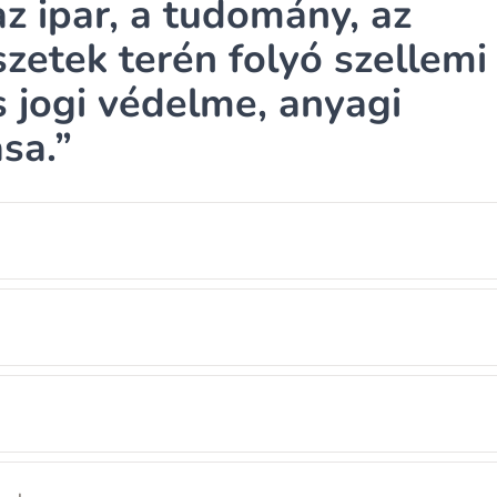
 az ipar, a tudomány, az
zetek terén folyó szellemi
s jogi védelme, anyagi
sa.”