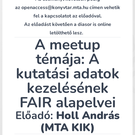
az
openaccess@konyvtar.mta.hu
címen vehetik
fel a kapcsolatot az előadóval.
Az előadást követően a
diasor is online
letölthető
lesz.
A meetup
témája: A
kutatási adatok
kezelésének
FAIR alapelvei
Előadó:
Holl András
(MTA KIK)