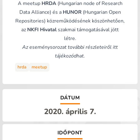
A meetup
HRDA
(Hungarian node of Research
Data Alliance) és a
HUNOR
(Hungarian Open
Repositories) közreműködésének köszönhetően,
az
NKFI Hivatal
szakmai támogatásával jött
létre.
Az eseménysorozat további részleteiről
itt
tájékozódhat.
hrda
meetup
DÁTUM
2020. április 7.
IDŐPONT