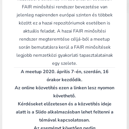
FAIR minősítési rendszer bevezetése van
jelenleg napirenden európai szinten és többek
között ez a hazai repozitóriumok esetében is
aktuális feladat. A hazai FAIR minősítési
rendszer megteremtése céljá-ból a meetup
során bemutatásra kerül a FAIR minősítések
legjobb nemzetközi gyakorlati tapasztalatainak
egy szelete.
A meetup
2020. április 7-én, szerdán, 16
órakor kezdődik.
Az online közvetítés
ezen a linken
lesz nyomon
követhető.
Kérdéseket előzetesen és a közvetítés ideje
alatt is a
Slido alkalmazásban
lehet feltenni a
témával kapcsolatosan.
Az eseményt követően pedig