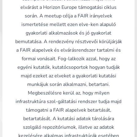
elvárást a Horizon Europe támogatási ciklus
során. A meetup célja a FAIR irányelvek
ismertetése mellett ezen elve-ken alapuló
gyakorlati alkalmazások és jó gyakorlat
bemutatása. A rendezvény résztvevői körüljárják
a FAIR alapelvek és elvárásrendszer tartalmi és
formai vonásait. Fog-lalkozik azzal, hogy az
egyéni kutatók, kutatócsoportok hogyan tudják
majd ezeket az elveket a gyakorlati kutatási
munkájuk során alkalmazni, betartani.
Megbeszélésre kerül az, hogy milyen
infrastruktúra szol-gáltatási rendszer tudja majd
támogatni a FAIR alapelvek betartását,
betartatását. A kutatási adatok tárolására
szolgáló repozitóriumok, illetve az adatok
kezelésére alkalmas infrastruktúrák esetében