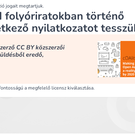
ió jogait megtartjuk.
d folyóriratokban történő
tkező nyilatkozatot tesszü
szerző CC BY közszerzői
küldésből eredő,
ontosságú a megfelelő licensz kiválasztása.