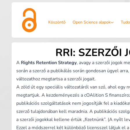
Köszöntő
Open Science alapok
Tudo
RRI: SZERZŐI
A
Rights Retention Strategy
, avagy a szerzői jogok m
során a szerző a publikálás során gondosan ügyel arra, 
változathoz megtartsa a szerzői jogait.
A zöld út egy speciális változatáról van szó, ahol egy n
megtartjuk. A kezdeményezés a
cOAlition S
finanszíro
publikációs szolgáltatások nem jogosítják fel a kiadóka
szerző tulajdonában kell maradnia. A publikációs szol
a szerzői jogokkal kellene értük „fizetnünk”. (
A nyílt le
Ezzel a módszerrel két különböző licensszel látjuk el 