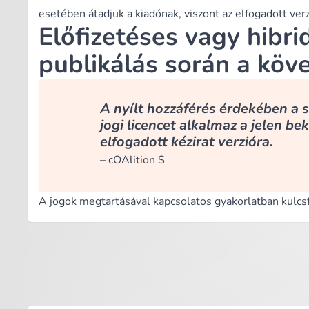
esetében átadjuk a kiadónak, viszont az elfogadott verz
Előfizetéses vagy hibri
publikálás során a köve
A nyílt hozzáférés érdekében a 
jogi licencet alkalmaz a jelen be
elfogadott kézirat verzióra.
–
cOAlition S
A jogok megtartásával kapcsolatos gyakorlatban kulcsf