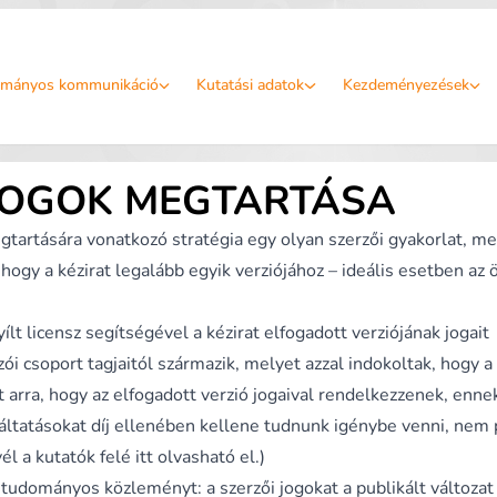
mányos kommunikáció
Kutatási adatok
Kezdeményezések
 JOGOK MEGTARTÁSA
egtartására vonatkozó stratégia egy olyan szerzői gyakorlat, m
hogy a kézirat legalább egyik verziójához – ideális esetben az 
yílt licensz segítségével a kézirat elfogadott verziójának jogait
zói csoport tagjaitól származik, melyet azzal indokoltak, hogy a
t arra, hogy az elfogadott verzió jogaival rendelkezzenek, enne
gáltatásokat díj ellenében kellene tudnunk igénybe venni, nem
vél a kutatók felé itt olvasható el.
)
a tudományos közleményt: a szerzői jogokat a publikált változat