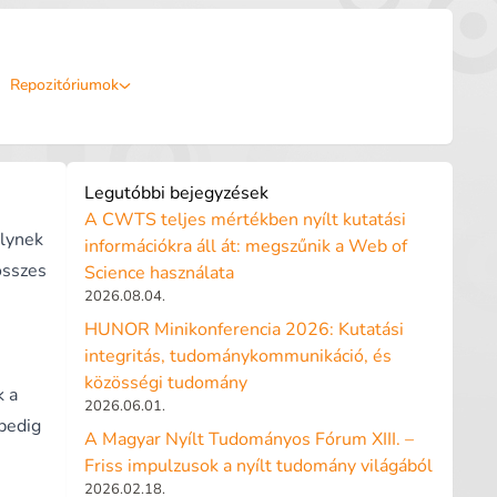
Repozitóriumok
Legutóbbi bejegyzések
A CWTS teljes mértékben nyílt kutatási
elynek
információkra áll át: megszűnik a Web of
összes
Science használata
2026.08.04.
HUNOR Minikonferencia 2026: Kutatási
integritás, tudománykommunikáció, és
közösségi tudomány
k a
2026.06.01.
 pedig
A Magyar Nyílt Tudományos Fórum XIII. –
Friss impulzusok a nyílt tudomány világából
2026.02.18.