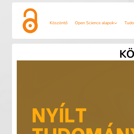
Köszöntő
Open Science alapok
Tudo
K