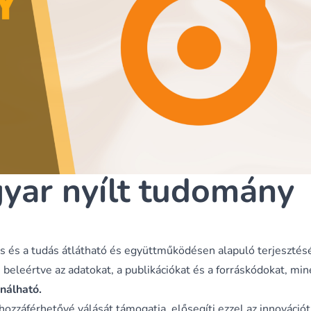
yar nyílt tudomány
 és a tudás átlátható és együttműködésen alapuló terjesztés
, beleértve az adatokat, a publikációkat és a forráskódokat, min
ználható.
zzáférhetővé válását támogatja, elősegíti ezzel az innovációt