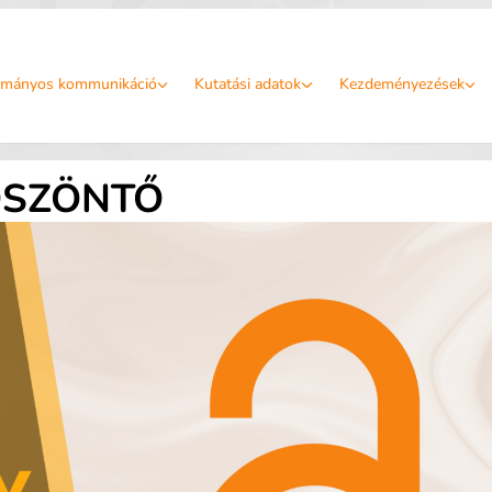
mányos kommunikáció
Kutatási adatok
Kezdeményezések
ÖSZÖNTŐ