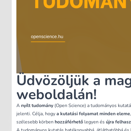
Üdvözöljük a mag
weboldalán!
A
nyílt tudomány
(Open Science) a tudományos kutatás
jelenti. Célja, hogy
a kutatási folyamat minden eleme
szélesebb körben
hozzáférhető
legyen és
újra felhas
A tudományos kutatás hatékonyabbá, átláthatóbbá és ho