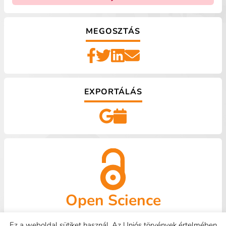
MEGOSZTÁS
EXPORTÁLÁS
Open Science
OpenAire
Kapcsolat
HUNOR
Tudástár
GYIK
Ez a weboldal sütiket használ. Az Uniós törvények értelmében