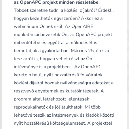
az OpenAPC projekt minden részletébe.
Többet szeretne tudni a közlési díjakról? Érdekli,
hogyan kezelhetők egyszerűen? Akkor ez a
webinárium
Önnek szól. Az OpenAIRE
munkatársai bevezetik Önt az OpenAPC projekt
mibenlétébe és egyúttal a működését is
bemutatják a gyakorlatban. Március 25-én szó
lesz arról is, hogyan vehet részt az Ön
intézménye is a projektben. Az OpenAPC
keretein belül nyílt hozzáférésű folyóiratok
közlési díjairól hoznak nyilvánosságra adatokat a
résztvevő egyetemek és kutatóintézetek. A
program által létrehozott jelentések
reprodukálhatók és jól átláthatók. Mi több,
lehetővé teszik az intézmények és kiadók közötti
nyílt hozzáférésű költségelemzést. A projekttel