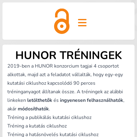
Open main menu
HUNOR TRÉNINGEK
2019-ben a HUNOR konzorcium tagjai 4 csoportot
alkottak, majd azt a feladatot vállalták, hogy egy-egy
kutatási ciklushoz kapcsolódó 90 perces
tréninganyagot állítanak össze. A tréningek az alábbi
linkeken
letölthetők
és
ingyenesen felhasználhatók
,
akár
módosíthatók
.
Tréning a publikálás kutatási ciklushoz
Tréning a kutatás ciklushoz
Tréning a hatásnövelés kutatási ciklushoz