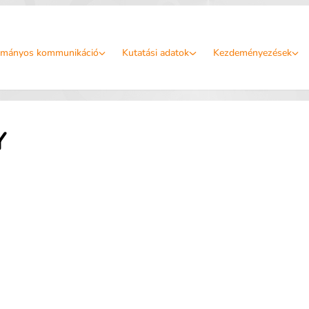
mányos kommunikáció
Kutatási adatok
Kezdeményezések
Y