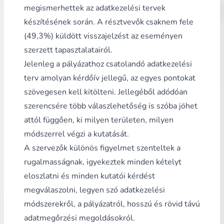
megismerhettek az adatkezelési tervek
készítésének során. A résztvevők csaknem fele
(49,3%) küldött visszajelzést az eseményen
szerzett tapasztalatairól.
Jelenleg a pályázathoz csatolandó adatkezelési
terv amolyan kérdőív jellegű, az egyes pontokat
szövegesen kell kitölteni. Jellegéből adódóan
szerencsére több válaszlehetőség is szóba jöhet
attól függően, ki milyen területen, milyen
módszerrel végzi a kutatását.
A szervezők különös figyelmet szenteltek a
rugalmasságnak, igyekeztek minden kételyt
eloszlatni és minden kutatói kérdést
megválaszolni, legyen szó adatkezelési
módszerekről, a pályázatról, hosszú és rövid távú
adatmegőrzési megoldásokról.