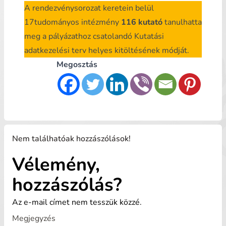
A rendezvénysorozat keretein belül
17tudományos intézmény
116 kutató
tanulhatta
meg a pályázathoz csatolandó Kutatási
adatkezelési terv helyes kitöltésének módját.
Megosztás
Nem találhatóak hozzászólások!
Vélemény,
hozzászólás?
Az e-mail címet nem tesszük közzé.
Megjegyzés