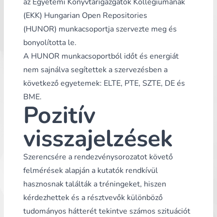
az
Egyetemi Könyvtárigazgatók Kollégiumának
(EKK)
Hungarian Open Repositories
(HUNOR)
munkacsoportja szervezte meg és
bonyolította le.
A HUNOR munkacsoportból időt és energiát
nem sajnálva segítettek a szervezésben a
következő egyetemek: ELTE, PTE, SZTE, DE és
BME.
Pozitív
visszajelzések
Szerencsére a rendezvénysorozatot követő
felmérések alapján a kutatók rendkívül
hasznosnak találták a tréningeket, hiszen
kérdezhettek és a résztvevők különböző
tudományos hátterét tekintve számos szituációt