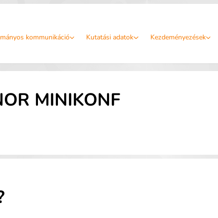
mányos kommunikáció
Kutatási adatok
Kezdeményezések
OR MINIKONF
?