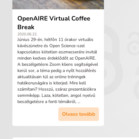
OpenAIRE Virtual Coffee
Break
2020.06.22.
Június 29-én, hétfőn 11 órakor virtuális
kávészünetre és Open Science-szel
kapcsolatos kötetlen eszmecserére invitál
minden kedves érdeklődőt az OpenAIRE.
A beszélgetésre Zoom kliens segítségével
kerül sor, a téma pedig a nyílt hozzáférés
aktualitásain túl az online tréningek
hatékonyságára is kiterjed. Mire kell
számítani? Hosszú, száraz prezentációkra
semmiképp. Laza, kötetlen, angol nyelvű
beszélgetésre a fenti témákról, ...
Olvass tovább