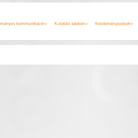
mányos kommunikáció
Kutatási adatok
Kezdeményezések