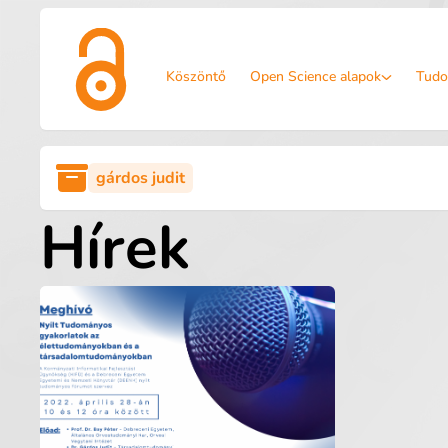
Köszöntő
Open Science alapok
Tudo
gárdos judit
Hírek