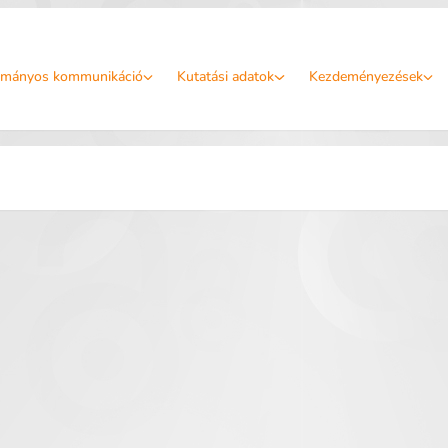
mányos kommunikáció
Kutatási adatok
Kezdeményezések