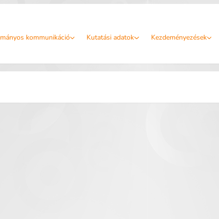
mányos kommunikáció
Kutatási adatok
Kezdeményezések