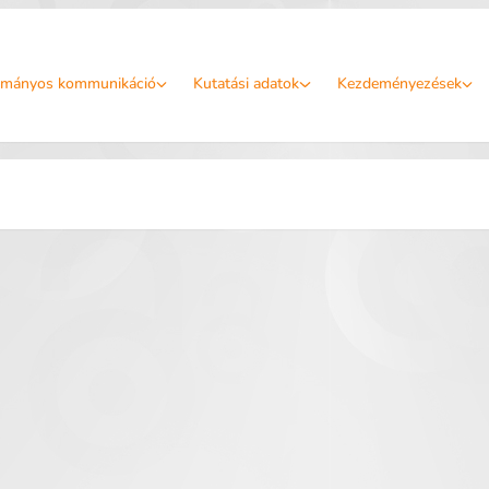
mányos kommunikáció
Kutatási adatok
Kezdeményezések