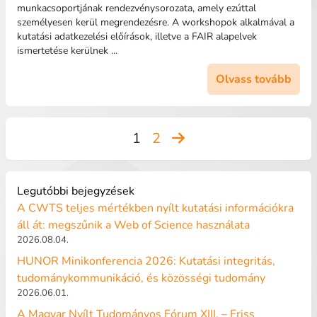
munkacsoportjának rendezvénysorozata, amely ezúttal
személyesen kerül megrendezésre. A workshopok alkalmával a
kutatási adatkezelési előírások, illetve a FAIR alapelvek
ismertetése kerülnek ...
Olvass tovább
Bejegyzések
1
2
lapozása
Legutóbbi bejegyzések
A CWTS teljes mértékben nyílt kutatási információkra
áll át: megszűnik a Web of Science használata
2026.08.04.
HUNOR Minikonferencia 2026: Kutatási integritás,
tudománykommunikáció, és közösségi tudomány
2026.06.01.
A Magyar Nyílt Tudományos Fórum XIII. – Friss