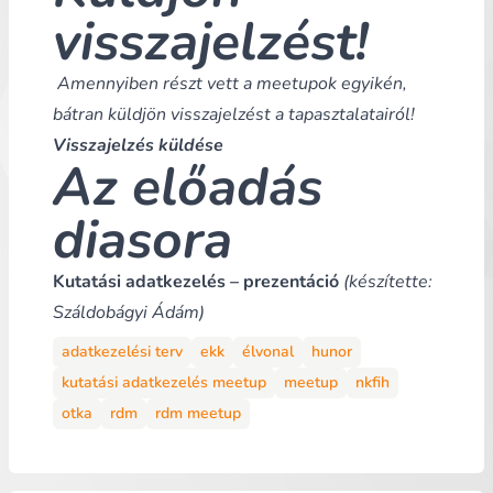
visszajelzést!
Amennyiben részt vett a meetupok egyikén,
bátran küldjön visszajelzést a tapasztalatairól!
Visszajelzés küldése
Az előadás
diasora
Kutatási adatkezelés – prezentáció
(készítette:
Száldobágyi Ádám)
adatkezelési terv
ekk
élvonal
hunor
kutatási adatkezelés meetup
meetup
nkfih
otka
rdm
rdm meetup