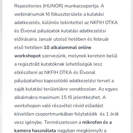
Repositories (HUNOR)
munkacsoportja. A
webináriumok fő fókuszterülete a kutatási
adatkezelés, különös tekintettel az NKFIH OTKA
és Élvonal pályázatok kutatási adatkezelési
előírásaira. Január utolsó hetében és február
első hetében
10 alkalommal online
workshopot
szervezünk, melynek keretein belül
a regisztrált kutatóknak lehetőségük lesz
elkészíteni az
NKFIH OTKA
és Élvonal
pályázataihoz kapcsolódó
adatkezelési tervet
a
saját kutatási területükre vonatkozóan. Az egyes
alkalmakra maximum 15 fő jelentkezhet. A
workshopon való részvétel rövid előadást
követően csoportmunkában folytatódik és 1 órát
vesz igénybe. Természetesen a
mikrofon és a
kamera használata
nagyban megkönnyíti a