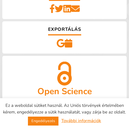
EXPORTÁLÁS
Open Science
OpenAire
Kapcsolat
HUNOR
Tudástár
GYIK
Ez a weboldal sütiket használ. Az Uniós törvények értelmében
kérem, engedélyezze a sütik használatát, vagy zárja be az oldalt.
DEENK - 2026
Email:
openaire@lib.unideb.hu
További információk
Engedélyezés