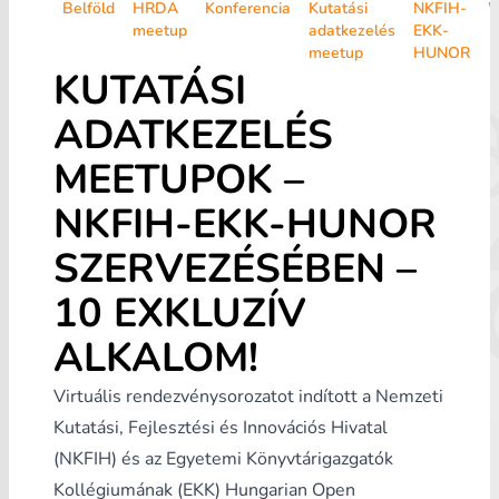
Belföld
HRDA
Konferencia
Kutatási
NKFIH-
W
meetup
adatkezelés
EKK-
meetup
HUNOR
KUTATÁSI
ADATKEZELÉS
MEETUPOK –
NKFIH-EKK-HUNOR
SZERVEZÉSÉBEN –
10 EXKLUZÍV
ALKALOM!
Virtuális rendezvénysorozatot indított a
Nemzeti
Kutatási, Fejlesztési és Innovációs Hivatal
(NKFIH)
és az
Egyetemi Könyvtárigazgatók
Kollégiumának (EKK)
Hungarian Open