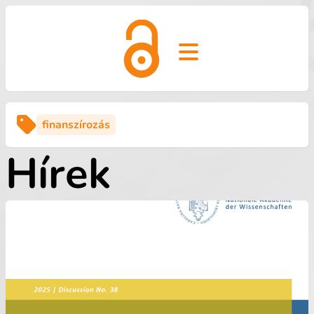
Open main menu
finanszírozás
Hírek