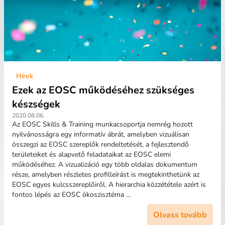
Hírek
Ezek az EOSC működéséhez szükséges
készségek
2020.08.06.
Az EOSC Skills & Training munkacsoportja nemrég hozott
nyilvánosságra egy informatív ábrát, amelyben vizuálisan
összegzi az EOSC szereplők rendeltetését, a fejlesztendő
területeiket és alapvető feladataikat az EOSC elemi
működéséhez. A vizualizáció egy több oldalas dokumentum
része, amelyben részletes profilleírást is megtekinthetünk az
EOSC egyes kulcsszereplőiről. A hierarchia közzététele azért is
fontos lépés az EOSC ökoszisztéma ...
Olvass tovább