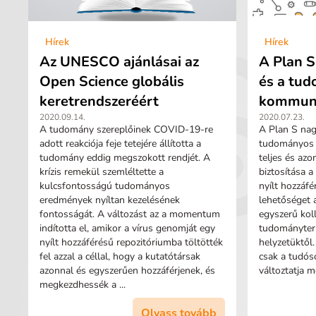
Hírek
Hírek
Az UNESCO ajánlásai az
A Plan S
Open Science globális
és a tu
keretrendszeréért
kommuni
2020.09.14.
2020.07.23.
A tudomány szereplőinek COVID-19-re
A Plan S nagy
adott reakciója feje tetejére állította a
tudományos 
tudomány eddig megszokott rendjét. A
teljes és azo
krízis remekül szemléltette a
biztosítása 
kulcsfontosságú tudományos
nyílt hozzáf
eredmények nyíltan kezelésének
lehetőséget 
fontosságát. A változást az a momentum
egyszerű koll
indította el, amikor a vírus genomját egy
tudományterül
nyílt hozzáférésű repozitóriumba töltötték
helyzetüktől
fel azzal a céllal, hogy a kutatótársak
csak a tudós
azonnal és egyszerűen hozzáférjenek, és
változtatja m
megkezdhessék a ...
Olvass tovább