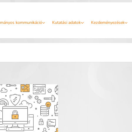
mányos kommunikáció
Kutatási adatok
Kezdeményezések