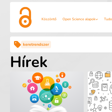
Köszöntő
Open Science alapok
Tudo
keretrendszer
Hírek