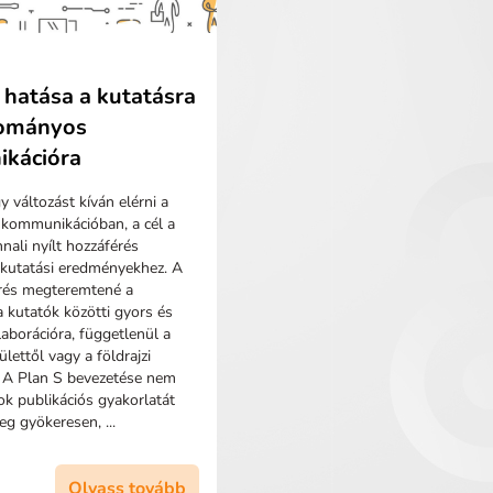
 hatása a kutatásra
dományos
kációra
 változást kíván elérni a
kommunikációban, a cél a
nnali nyílt hozzáférés
a kutatási eredményekhez. A
érés megteremtené a
a kutatók közötti gyors és
aborációra, függetlenül a
ettől vagy a földrajzi
. A Plan S bevezetése nem
ok publikációs gyakorlatát
eg gyökeresen, ...
Olvass tovább