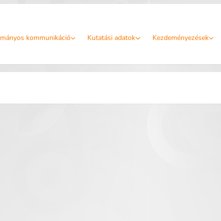
mányos kommunikáció
Kutatási adatok
Kezdeményezések