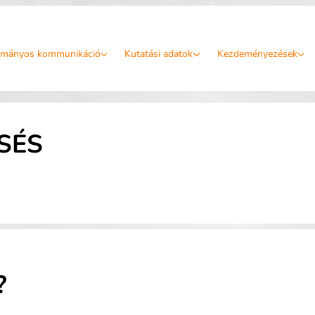
mányos kommunikáció
Kutatási adatok
Kezdeményezések
SÉS
?