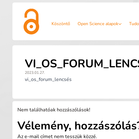
Köszöntő
Open Science alapok
Tudo
VI_OS_FORUM_LENC
2023.01.27.
vi_os_forum_lencsés
Nem találhatóak hozzászólások!
Vélemény, hozzászólás
Az e-mail címet nem tesszük közzé.