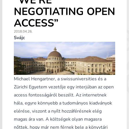
“WE’RE
NEGOTIATING OPEN
ACCESS”
2018.04.26.
Svájc
Michael Hengartner, a swissuniversities és a
Zürichi Egyetem vezetője egy interjúban az open
access fontosságáról beszélt. Az internetnek
hála, egyre könnyebb a tudományos kiadványok
elérése, viszont a nyílt hozzáférésnek elég
magas ára van. A költségek olyan magasra
nőttek, hogy már nem férnek bele a könyvtári