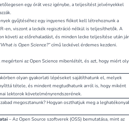
etőlegesen egy órát vesz igénybe, a teljesítést jelvényekkel
azzák.
ények gyűjtéséhez egy ingyenes fiókot kell létrehoznunk a
-en, viszont a leckék regisztráció nélkül is teljesíthetők. A
követi az előrehaladást, és minden lecke teljesítése után jár
“What is Open Science?”
című leckével érdemes kezdeni.
t megérteni az Open Science mibenlétét, és azt, hogy miért ol
körben olyan gyakorlati lépéseket sajátíthatunk el, melyek
yílttá tétele, és mindent megtudhatunk arról is, hogy miként
akmai lektorok követelményrendszerének.
szabad megosztanunk? Hogyan oszthatjuk meg a leghatékonya
atai
– Az Open Source szoftverek (OSS) bemutatása, mint az