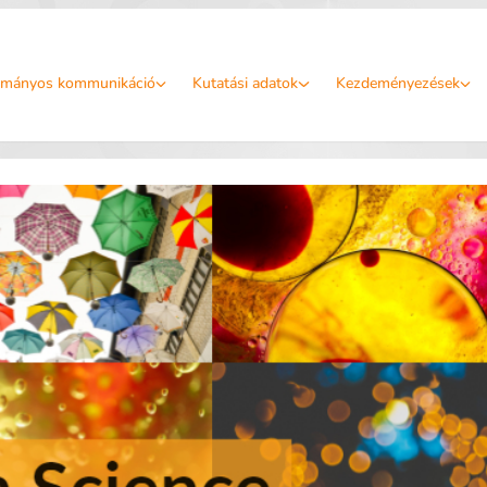
mányos kommunikáció
Kutatási adatok
Kezdeményezések