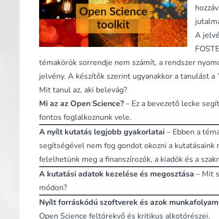
hozzáv
jutalm
A jelv
FOSTER
témakörök sorrendje nem számít, a rendszer nyomon 
jelvény. A készítők szerint ugyanakkor a tanulást a
Mit tanul az, aki belevág?
Mi az az Open Science?
– Ez a bevezető lecke segí
fontos foglalkoznunk vele.
A nyílt kutatás legjobb gyakorlatai
– Ebben a téma
segítségével nem fog gondot okozni a kutatásaink n
felelhetünk meg a finanszírozók, a kiadók és a sz
A kutatási adatok kezelése és megosztása
– Mit 
módon?
Nyílt forráskódú szoftverek és azok munkafolyam
Open Science feltörekvő és kritikus alkotórészei.