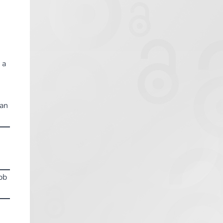
 a
yan
bb