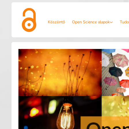
Köszöntő
Open Science alapok
Tudo