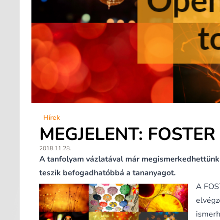
Hírek
MEGJELENT: FOSTER
2018.11.28.
A tanfolyam vázlatával már megismerkedhettünk a
teszik befogadhatóbbá a tananyagot.
A FOST
elvégz
ismerh