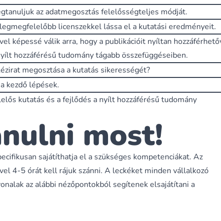
gtanuljuk az adatmegosztás felelősségteljes módját.
 legmegfelelőbb licenszekkel lássa el a kutatási eredményeit.
el képessé válik arra, hogy a publikációit nyíltan hozzáférhető
 nyílt hozzáférésű tudomány tágabb összefüggéseiben.
kézirat megosztása a kutatás sikerességét?
a kezdő lépések.
elelős kutatás és a fejlődés a nyílt hozzáférésű tudomány
anulni most!
pecifikusan sajátíthatja el a szükséges kompetenciákat. Az
el 4-5 órát kell rájuk szánni. A leckéket minden vállalkozó
onalak az alábbi nézőpontokból segítenek elsajátítani a