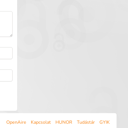
OpenAire
Kapcsolat
HUNOR
Tudástár
GYIK