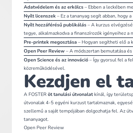
Adatvédelem és az erkölcs
– Ebben a leckében me
Nyílt licenszek
– Ez a tananyag segít abban, hogy a
Nyílt hozzáférésű publikálás
– A kurzus elvégzésév
tegye, alkalmazkodva a finanszírozók igényeihez a
Pre-printek megosztása
– Hogyan segítheti elő a 
Open Peer Review
– A módszertan bemutatása és 
Open Science és az innováció
– Így gyorsul fel a f
közreműködésével.
Kezdjen el t
A FOSTER
öt tanulási útvonalat
kínál, így területs
útvonalak 4-5 egyéni kurzust tartalmaznak, egyesév
szellemű a saját tempójában dolgozhatja fel. Az útv
tananyagot.
Open Peer Review