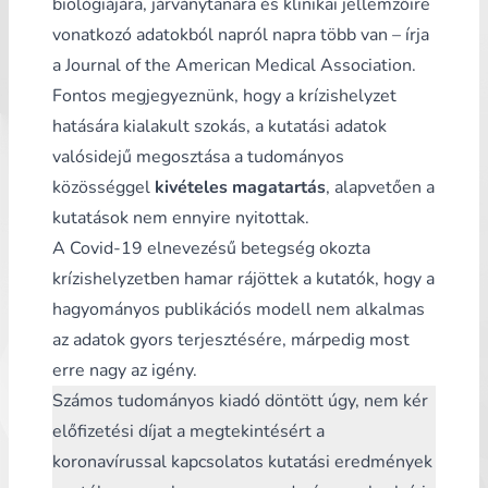
biológiájára, járványtanára és klinikai jellemzőire
vonatkozó adatokból napról napra több van – írja
a Journal of the American Medical Association.
Fontos megjegyeznünk, hogy a krízishelyzet
hatására kialakult szokás, a kutatási adatok
valósidejű megosztása a tudományos
közösséggel
kivételes magatartás
, alapvetően a
kutatások nem ennyire nyitottak.
A Covid-19 elnevezésű betegség okozta
krízishelyzetben hamar rájöttek a kutatók, hogy a
hagyományos publikációs modell nem alkalmas
az adatok gyors terjesztésére, márpedig most
erre nagy az igény.
Számos tudományos kiadó döntött úgy,
nem kér
előfizetési díjat a megtekintésért a
koronavírussal kapcsolatos kutatási eredmények