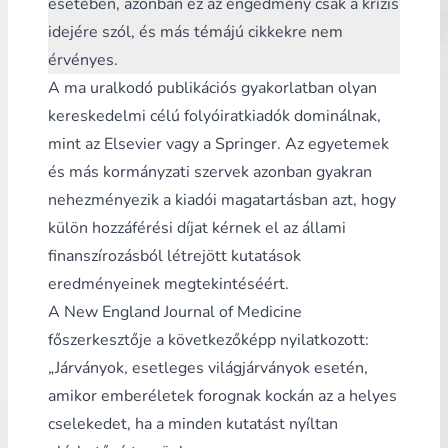
esetében
, azonban ez az engedmény csak a krízis
idejére szól, és más témájú cikkekre nem
érvényes.
A ma uralkodó publikációs gyakorlatban olyan
kereskedelmi célú folyóiratkiadók dominálnak,
mint az Elsevier vagy a Springer. Az egyetemek
és más kormányzati szervek azonban gyakran
nehezményezik a kiadói magatartásban azt, hogy
külön hozzáférési díjat kérnek el az állami
finanszírozásból létrejött kutatások
eredményeinek megtekintéséért.
A New England Journal of Medicine
főszerkesztője a következőképp nyilatkozott:
„Járványok, esetleges világjárványok esetén,
amikor emberéletek forognak kockán az a helyes
cselekedet, ha a minden kutatást nyíltan