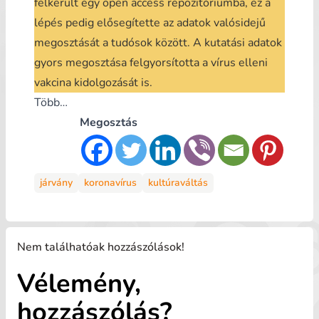
felkerült egy open access repozitóriumba, ez a
lépés pedig elősegítette az adatok valósidejű
megosztását a tudósok között. A kutatási adatok
gyors megosztása felgyorsította a vírus elleni
vakcina kidolgozását is.
Több…
Megosztás
járvány
koronavírus
kultúraváltás
Nem találhatóak hozzászólások!
Vélemény,
hozzászólás?