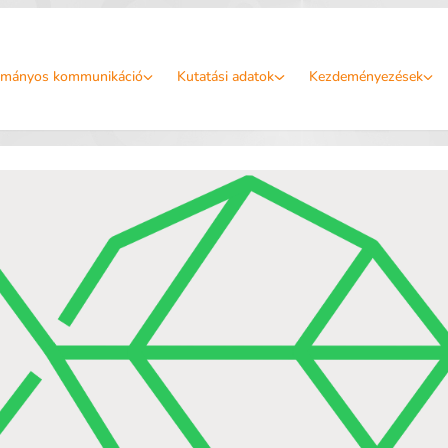
mányos kommunikáció
Kutatási adatok
Kezdeményezések