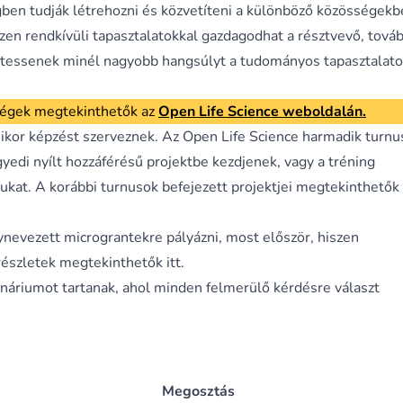
ben tudják létrehozni és közvetíteni a különböző közösségekb
zen rendkívüli tapasztalatokkal gazdagodhat a résztvevő, tová
 fektessenek minél nagyobb hangsúlyt a tudományos tapasztalat
őségek megtekinthetők az
Open Life Science weboldalán
.
ikor képzést szerveznek. Az Open Life Science harmadik turnu
yedi nyílt hozzáférésű projektbe kezdjenek, vagy a tréning
sukat. A korábbi turnusok
befejezett projektjei megtekinthetők
nevezett micrograntekre pályázni, most először, hiszen
részletek megtekinthetők itt
.
ináriumot tartanak, ahol minden felmerülő kérdésre választ
Megosztás