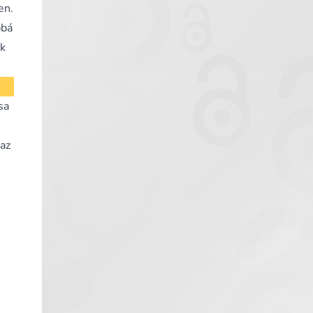
en.
bbá
ok
sa
az