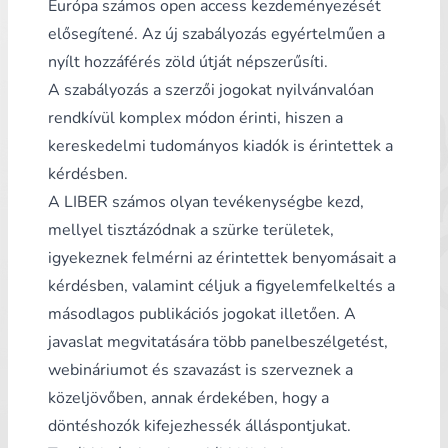
Európa számos open access kezdeményezését
elősegítené. Az új szabályozás egyértelműen a
nyílt hozzáférés zöld útját népszerűsíti.
A szabályozás a szerzői jogokat nyilvánvalóan
rendkívül komplex módon érinti, hiszen a
kereskedelmi tudományos kiadók is érintettek a
kérdésben.
A LIBER számos olyan tevékenységbe kezd,
mellyel tisztázódnak a szürke területek,
igyekeznek felmérni az érintettek benyomásait a
kérdésben, valamint céljuk a figyelemfelkeltés a
másodlagos publikációs jogokat illetően. A
javaslat megvitatására több panelbeszélgetést,
webináriumot és szavazást is szerveznek a
közeljövőben, annak érdekében, hogy a
döntéshozók kifejezhessék álláspontjukat.