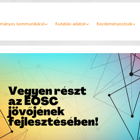
mányos kommunikáció
Kutatási adatok
Kezdeményezések