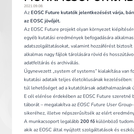
2021.09.08.
Az
EOSC Future
kutatók jelentkezésést várja, bá
az EOSC jövőjét.
Az EOSC Future projekt olyan környezet kiépítésére
egyéb kutatási eredmények befogadására alkalmas, b
adatszolgáltatásokat, valamint hozzáférést biztosít
alkalmas nagy fájlok tárolására rövid és hosszútávon
adatfeltárás és archiválás.
Úgynevezett „system of systems” kialakítása van f
kutatási adataik teljes életciklusának kezelésében:
túl lehetőséget ad a kutatótársak adathalmazának 
E cél elérése érdekében az EOSC Future szeretné 
táborát – megalakítva az
EOSC Future User Group
-
sikeréhez, illetve népszerűsítsék az elért eredmén
A munkacsoport legalább
200 fő
különböző tudomá
akik az EOSC által nyújtott szolgáltatások és eszkö