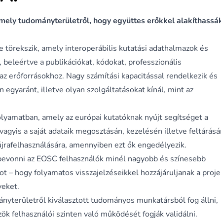
rmely tudományterületről, hogy együttes erőkkel alakíthassá
 törekszik, amely interoperábilis kutatási adathalmazok és
eleértve a publikációkat, kódokat, professzionális
 az erőforrásokhoz. Nagy számítási kapacitással rendelkezik és
 egyaránt, illetve olyan szolgáltatásokat kínál, mint az
olyamatban, amely az európai kutatóknak nyújt segítséget a
 vagyis a saját adataik megosztásán, kezelésén illetve feltárásá
újrafelhasználására, amennyiben ezt ők engedélyezik.
bevonni az EOSC felhasználók minél nagyobb és színesebb
ot – hogy folyamatos visszajelzéseikkel hozzájáruljanak a proje
yeket.
nyterületről kiválasztott tudományos munkatársból fog állni,
zök felhasználói szinten való működését fogják validálni.