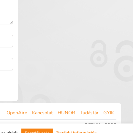
OpenAire
Kapcsolat
HUNOR
Tudástár
GYIK
DEENK - 2026
Email:
openaire@lib.unideb.hu
az oldalt.
További információk