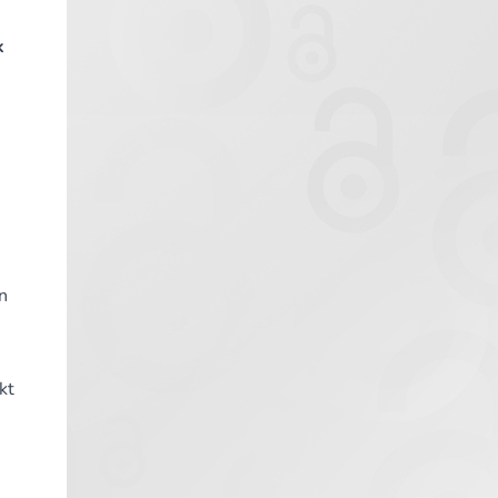
k
n
kt