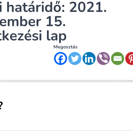
i határidő: 2021.
tember 15.
tkezési lap
Megosztás
?