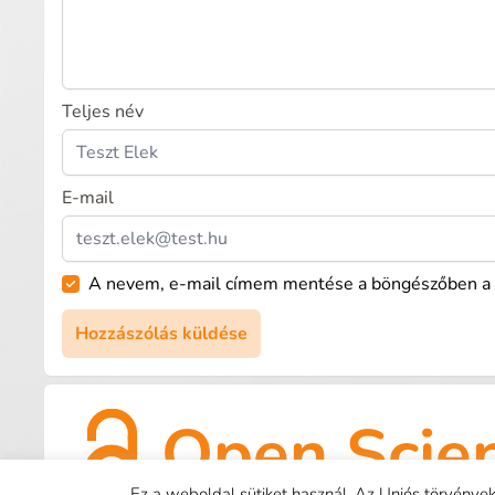
Teljes név
E-mail
A nevem, e-mail címem mentése a böngészőben a 
Open Scie
Ez a weboldal sütiket használ. Az Uniós törvények