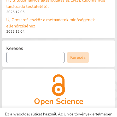
Nyílt tudományos állásfoglalás az ENSZ tudományos
tanácsadó testületétől
2025.12.05.
Új Crossref-eszköz a metaadatok minőségének
ellenőrzéséhez
2025.12.04.
Keresés
Keresés
Open Science
OpenAire
Kapcsolat
HUNOR
Tudástár
GYIK
Ez a weboldal sütiket használ. Az Uniós törvények értelmében