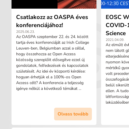
Csatlakozz az OASPA éves
EOSC We
konferenciájához!
COVID-1
2025.06.23.
Science
Az OASPA szeptember 22. és 24. között
2021.04.09.
tartja éves konferenciáját az Irish College
Az elmúlt év
Leuven-ben, Belgiumban azzal a céllal,
nem látott g
hogy összehozza az Open Access
elterjedéséne
közösség szereplőit elősegítve ezzel új
nyomon köve
gondolatok, felfedezések és kapcsolatok
mértékű gyor
születését. Az idei év központi kérdése:
volt precede
hogyan érhetjük el a 100%-os Open
összefogásá
Access célt? A konferencia a teljesség
belül sikerült
igénye nélkül a következő témákat ...
ellen. A tud
létfontosságú
leküzdésében,
Olvass tovább