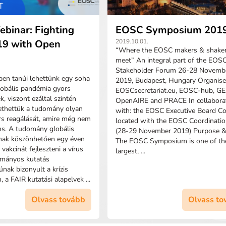
binar: Fighting
EOSC Symposium 201
9 with Open
2019.10.01.
“Where the EOSC makers & shake
meet” An integral part of the EOS
Stakeholder Forum 26-28 Novemb
ben tanúi lehettünk egy soha
2019, Budapest, Hungary Organise
lobális pandémia gyors
EOSCsecretariat.eu, EOSC-hub, G
k, viszont ezáltal szintén
OpenAIRE and PRACE In collabora
thettük a tudomány olyan
with: the EOSC Executive Board C
s reagálását, amire még nem
located with the EOSC Coordinati
ns. A tudomány globális
(28-29 November 2019) Purpose 
nak köszönhetően egy éven
The EOSC Symposium is one of th
 vakcinát fejleszteni a vírus
largest, ...
ományos kutatás
nak bizonyult a krízis
 a FAIR kutatási alapelvek ...
Olvass tovább
Olvass to