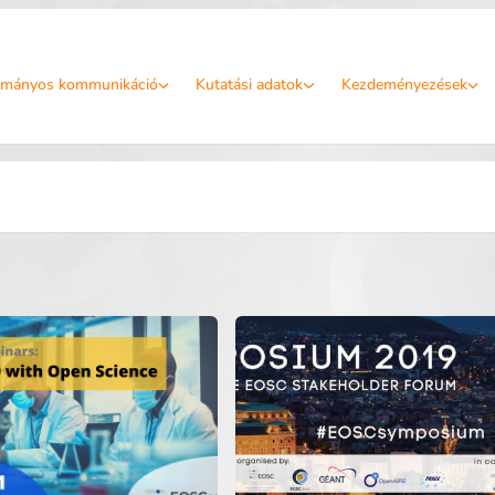
mányos kommunikáció
Kutatási adatok
Kezdeményezések