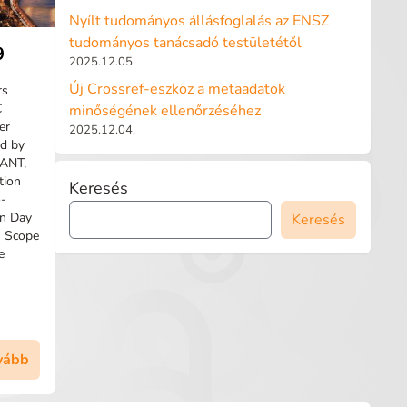
Nyílt tudományos állásfoglalás az ENSZ
tudományos tanácsadó testületétől
9
2025.12.05.
Új Crossref-eszköz a metaadatok
rs
C
minőségének ellenőrzéséhez
er
2025.12.04.
d by
EANT,
tion
Keresés
o-
on Day
Keresés
& Scope
e
vább