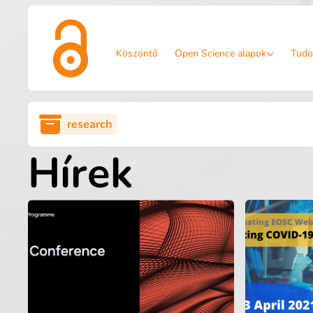
Köszöntő
Open Science alapok
Tudo
research
Hírek