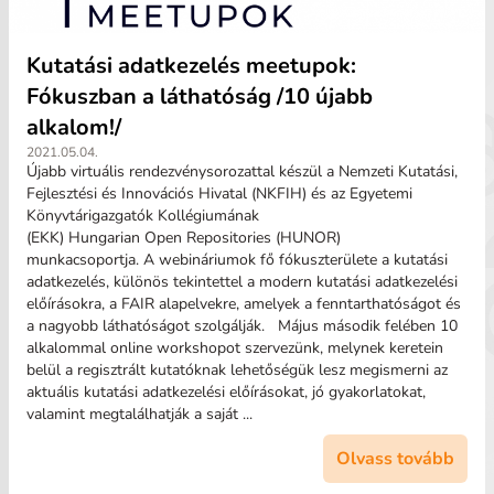
Kutatási adatkezelés meetupok:
Fókuszban a láthatóság /10 újabb
alkalom!/
2021.05.04.
Újabb virtuális rendezvénysorozattal készül a Nemzeti Kutatási,
Fejlesztési és Innovációs Hivatal (NKFIH) és az Egyetemi
Könyvtárigazgatók Kollégiumának
(EKK) Hungarian Open Repositories (HUNOR)
munkacsoportja. A webináriumok fő fókuszterülete a kutatási
adatkezelés, különös tekintettel a modern kutatási adatkezelési
előírásokra, a FAIR alapelvekre, amelyek a fenntarthatóságot és
a nagyobb láthatóságot szolgálják. Május második felében 10
alkalommal online workshopot szervezünk, melynek keretein
belül a regisztrált kutatóknak lehetőségük lesz megismerni az
aktuális kutatási adatkezelési előírásokat, jó gyakorlatokat,
valamint megtalálhatják a saját ...
Olvass tovább