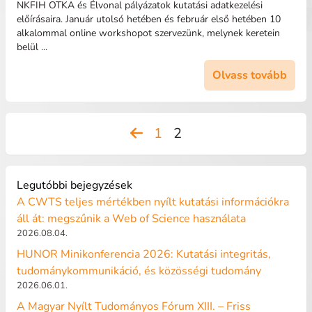
NKFIH OTKA és Élvonal pályázatok kutatási adatkezelési
előírásaira. Január utolsó hetében és február első hetében 10
alkalommal online workshopot szervezünk, melynek keretein
belül ...
Olvass tovább
Bejegyzések
1
2
lapozása
Legutóbbi bejegyzések
A CWTS teljes mértékben nyílt kutatási információkra
áll át: megszűnik a Web of Science használata
2026.08.04.
HUNOR Minikonferencia 2026: Kutatási integritás,
tudománykommunikáció, és közösségi tudomány
2026.06.01.
A Magyar Nyílt Tudományos Fórum XIII. – Friss