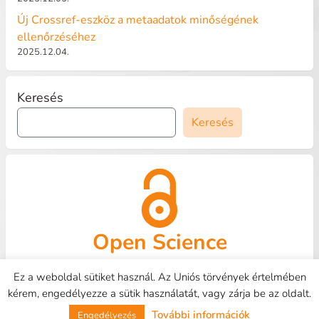
Új Crossref-eszköz a metaadatok minőségének
ellenőrzéséhez
2025.12.04.
Keresés
Keresés
Open Science
OpenAire
Kapcsolat
HUNOR
Tudástár
GYIK
Ez a weboldal sütiket használ. Az Uniós törvények értelmében
kérem, engedélyezze a sütik használatát, vagy zárja be az oldalt.
DEENK - 2026
Email:
openaire@lib.unideb.hu
További információk
Engedélyezés