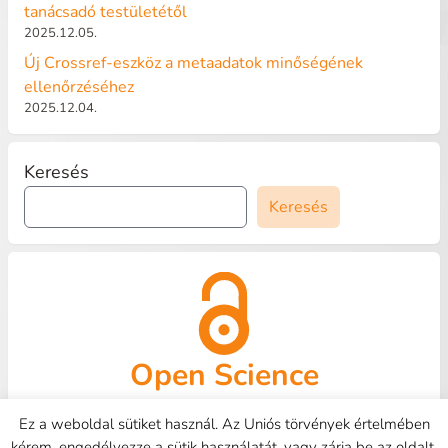
tanácsadó testületétől
2025.12.05.
Új Crossref-eszköz a metaadatok minőségének
ellenőrzéséhez
2025.12.04.
Keresés
Keresés
Open Science
OpenAire
Kapcsolat
HUNOR
Tudástár
GYIK
Ez a weboldal sütiket használ. Az Uniós törvények értelmében
kérem, engedélyezze a sütik használatát, vagy zárja be az oldalt.