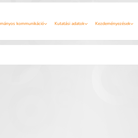
mányos kommunikáció
Kutatási adatok
Kezdeményezések