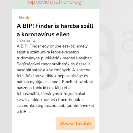
Hírek
A BIP! Finder is harcba száll
a koronavírus ellen
2020.04.14.
A BIP! Finder egy online eszköz, amely
segít a számunkra legrelevánsabb
tudományos publikációk megtalálásában.
Segítségével rangsorolhatók és össze is
hasonlíthatók a közlemények. A sorrend
felállításához a cikkek népszerűsége és
hatása nyújtja az alapot. Emellett az oldal
hasznos funkciókkal látja el a
felhasználót, látványos infografikákat
készít a cikkekhez, és elmenthetjük a
számunkra leghasznosabb tanulmányokat
a BIP! ...
Olvass tovább