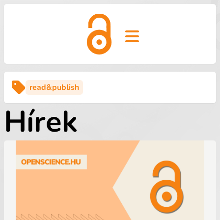
Open main menu
read&publish
Hírek