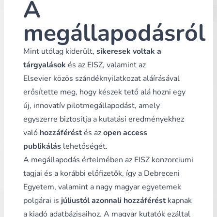
A
megállapodásról
Mint utólag kiderült,
sikeresek voltak a
tárgyalások
és az EISZ, valamint az
Elsevier
közös szándéknyilatkozat
aláírásával
erősítette meg, hogy készek tető alá hozni egy
új, innovatív pilotmegállapodást, amely
egyszerre biztosítja a kutatási eredményekhez
való
hozzáférést
és az
open access
publikálás
lehetőségét.
A megállapodás értelmében az EISZ konzorciumi
tagjai és a korábbi előfizetők, így a Debreceni
Egyetem, valamint a nagy magyar egyetemek
polgárai is
júliustól azonnali hozzáférést
kapnak
a kiadó adatbázisaihoz. A magyar kutatók ezáltal