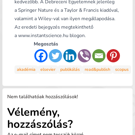
kedvezőbb. A Debreceni Egyetemnek jelenleg
a
Springer Nature
és a Taylor & Francis kiadóval,
valamint a
Wiley
-val van ilyen megállapodása.
Az eredeti bejegyzés megtekinthető
a
www.instantscience.hu
blogon.
Megosztás
akadémia
elsevier
publikálás
read&publish
scopus
Nem találhatóak hozzászólások!
Vélemény,
hozzászólás?
Az e-mail címet nem tesszük közzé.