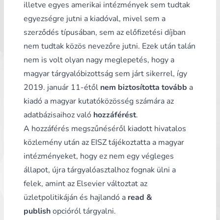
illetve egyes amerikai intézmények sem tudtak
egyezségre jutni a kiadóval, mivel sem a
szerződés típusában, sem az előfizetési díjban
nem tudtak közös nevezőre jutni. Ezek után talán
nem is volt olyan nagy meglepetés, hogy a
magyar tárgyalóbizottság sem járt sikerrel, így
2019. január 11-étől
nem biztosította tovább
a
kiadó a magyar kutatóközösség számára az
adatbázisaihoz való
hozzáférést
.
A hozzáférés megszűnéséről kiadott
hivatalos
közlemény
után az EISZ tájékoztatta a magyar
intézményeket, hogy ez nem egy végleges
állapot, újra tárgyalóasztalhoz fognak ülni a
felek, amint az Elsevier változtat az
üzletpolitikáján és hajlandó a
read &
publish
opcióról tárgyalni.