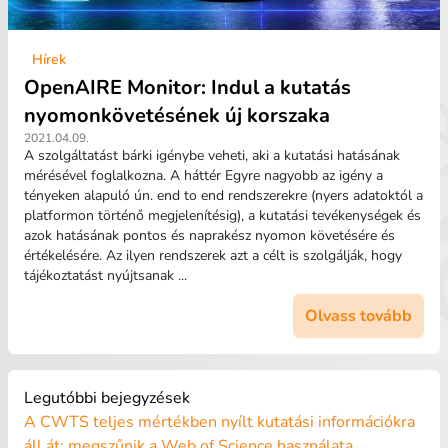
Hírek
OpenAIRE Monitor: Indul a kutatás
nyomonkövetésének új korszaka
2021.04.09.
A szolgáltatást bárki igénybe veheti, aki a kutatási hatásának
mérésével foglalkozna. A háttér Egyre nagyobb az igény a
tényeken alapuló ún. end to end rendszerekre (nyers adatoktól a
platformon történő megjelenítésig), a kutatási tevékenységek és
azok hatásának pontos és naprakész nyomon követésére és
értékelésére. Az ilyen rendszerek azt a célt is szolgálják, hogy
tájékoztatást nyújtsanak ...
Olvass tovább
Legutóbbi bejegyzések
A CWTS teljes mértékben nyílt kutatási információkra
áll át: megszűnik a Web of Science használata